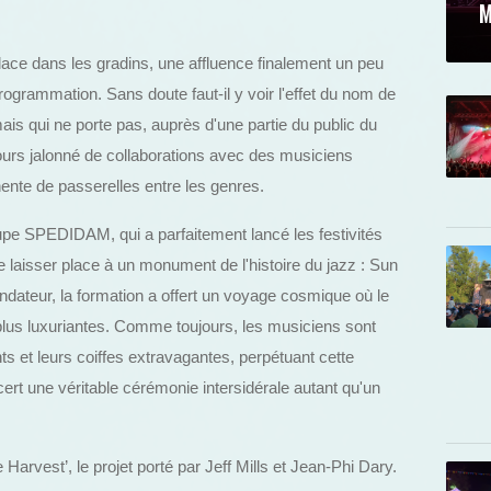
M
lace dans les gradins, une affluence finalement un peu
rogrammation. Sans doute faut-il y voir l'effet du nom de
ais qui ne porte pas, auprès d'une partie du public du
arcours jalonné de collaborations avec des musiciens
nte de passerelles entre les genres.
pe SPEDIDAM, qui a parfaitement lancé les festivités
 laisser place à un monument de l'histoire du jazz : Sun
ondateur, la formation a offert un voyage cosmique où le
s plus luxuriantes. Comme toujours, les musiciens sont
 et leurs coiffes extravagantes, perpétuant cette
cert une véritable cérémonie intersidérale autant qu'un
arvest’, le projet porté par Jeff Mills et Jean-Phi Dary.