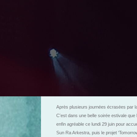
Après plusieurs journées écrasées par la
C'est dans une belle soirée estivale que
enfin agréable ce lundi 29 juin pour accu
Sun Ra Arkestra, puis le projet ‘Tomorro