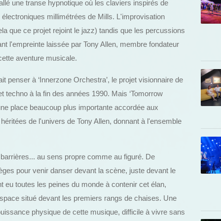
allé une transe hypnotique où les claviers inspirés de
 électroniques millimétrées de Mills. L'improvisation
la que ce projet rejoint le jazz) tandis que les percussions
ant l'empreinte laissée par Tony Allen, membre fondateur
r cette aventure musicale.
 penser à ‘Innerzone Orchestra’, le projet visionnaire de
z et techno à la fin des années 1990. Mais ‘Tomorrow
une place beaucoup plus importante accordée aux
éritées de l'univers de Tony Allen, donnant à l'ensemble
 barrières... au sens propre comme au figuré. De
èges pour venir danser devant la scène, juste devant le
nt eu toutes les peines du monde à contenir cet élan,
'espace situé devant les premiers rangs de chaises. Une
puissance physique de cette musique, difficile à vivre sans