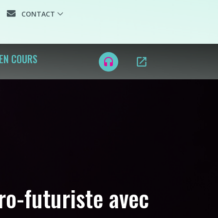
CONTACT
 EN COURS
open_in_new
headset
ro-futuriste avec