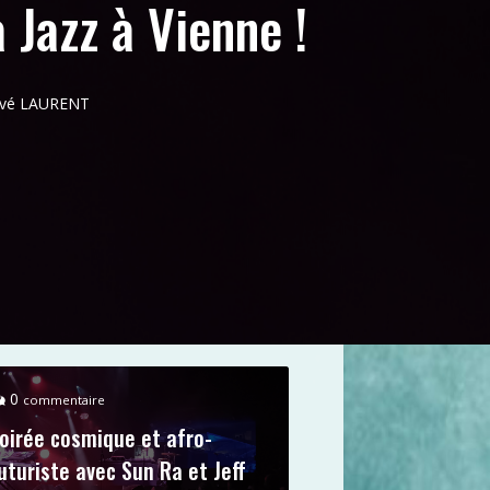
à Jazz à Vienne !
ervé LAURENT
0
commentaire
oirée cosmique et afro-
uturiste avec Sun Ra et Jeff