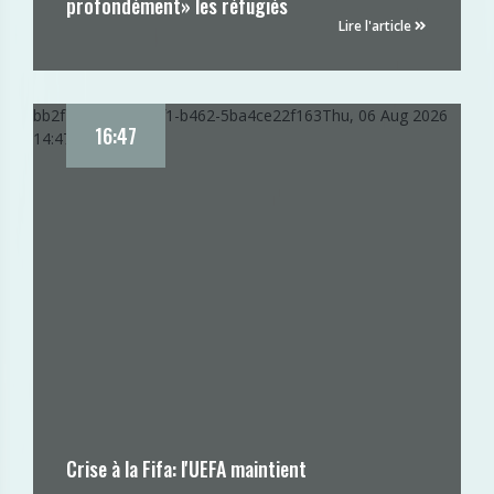
profondément» les réfugiés
Lire l'article
bb2f7cf0-91a5-11f1-b462-5ba4ce22f163
Thu, 06 Aug 2026
16:47
14:47:21 GMT
Crise à la Fifa: l'UEFA maintient