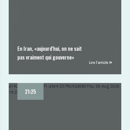
En Iran, «aujourd'hui, on ne sait
pas vraiment qui gouverne»
Lire l'article
a142e2d8-91cc-11f1-a3e4-257f6c92d68b
Thu, 06 Aug 2026
21:25
19:25:59 GMT