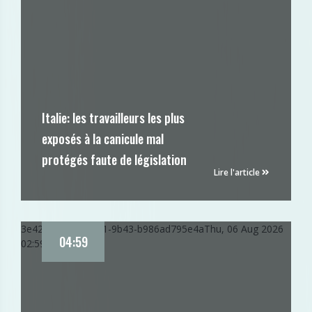
Italie: les travailleurs les plus
exposés à la canicule mal
protégés faute de législation
Lire l'article
3e42ff0e-911f-11f1-9b43-b986ad795e4a
Thu, 06 Aug 2026
04:59
02:59:33 GMT