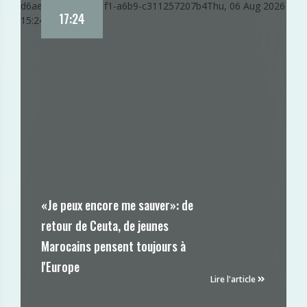
d6aed0a2-91aa-11f1-a6b9-c311257207b4
Thu, 06 Aug 2026
17:24
15:24:05 GMT
«Je peux encore me sauver»: de
retour de Ceuta, de jeunes
Marocains pensent toujours à
l'Europe
Lire l'article