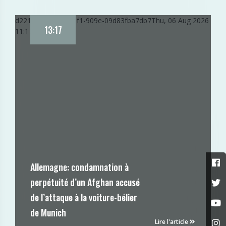
d221dd64-9186-11f1-909e-09d83fba7db7
Thu, 06 Aug 2026
13:17
11:17:05 GMT
Allemagne: condamnation à
perpétuité d’un Afghan accusé
de l’attaque à la voiture-bélier
de Munich
Lire l'article