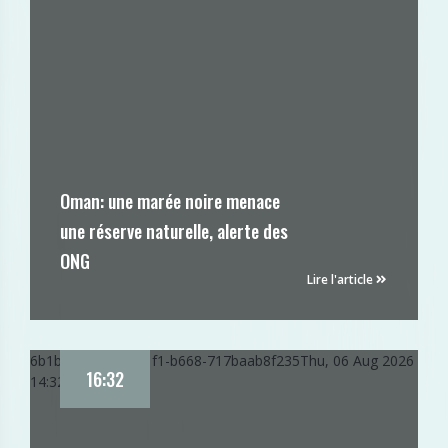
Oman: une marée noire menace
une réserve naturelle, alerte des
ONG
Lire l'article
6b1b9bde-91a2-11f1-b668-717baab8f235
Thu, 06 Aug 2026
16:32
14:32:31 GMT