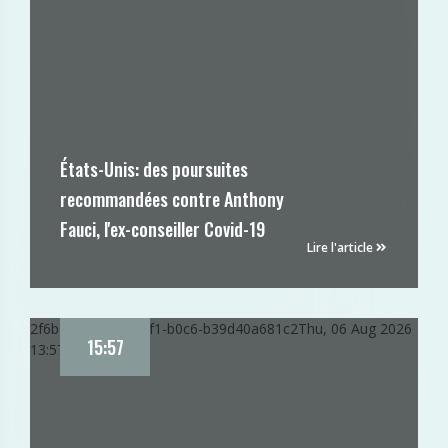
États-Unis: des poursuites
recommandées contre Anthony
Fauci, l'ex-conseiller Covid-19
Lire l'article
2f6b6d96-919b-11f1-b0c6-b39d40a681c2
Thu, 06 Aug 2026
15:57
13:57:34 GMT