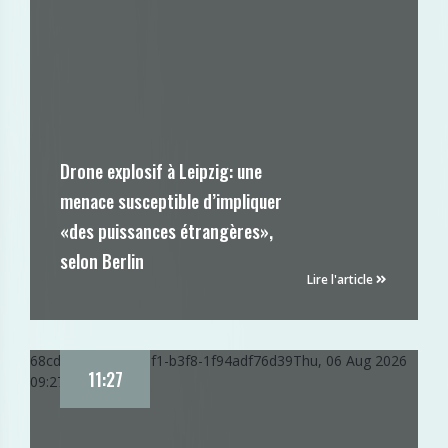
Drone explosif à Leipzig: une
menace susceptible d’impliquer
«des puissances étrangères»,
selon Berlin
Lire l'article
68cda838-916e-11f1-b3f8-1f94adf76d39
Thu, 06 Aug 2026
11:27
09:27:58 GMT