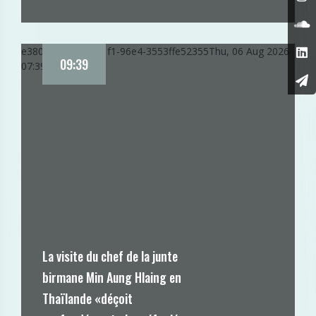
e380e406-9154-11f1-96e4-3553ffe52355
Thu, 06 Aug 2026
09:39
07:39:21 GMT
La visite du chef de la junte
birmane Min Aung Hlaing en
Thaïlande «déçoit