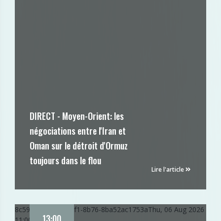
DIRECT - Moyen-Orient: les
négociations entre l'Iran et
Oman sur le détroit d'Ormuz
toujours dans le flou
Lire l'article
8c597c96-917d-11f1-8b76-8ba52ac1753a
Thu, 06 Aug 2026
13:00
11:00:56 GMT