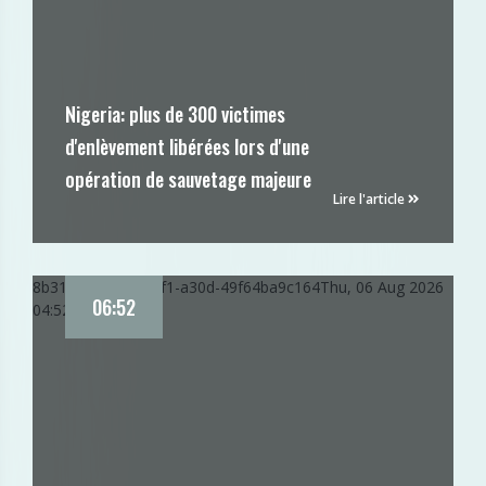
Nigeria: plus de 300 victimes
d'enlèvement libérées lors d'une
opération de sauvetage majeure
Lire l'article
8b310fc8-9150-11f1-a30d-49f64ba9c164
Thu, 06 Aug 2026
06:52
04:52:57 GMT