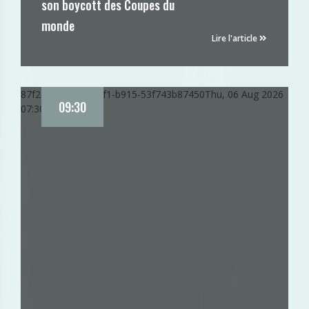
son boycott des Coupes du
monde
Lire l'article
87f225d0-9165-11f1-b915-53f743b87450
Thu, 06 Aug 2026
09:30
07:30:06 GMT