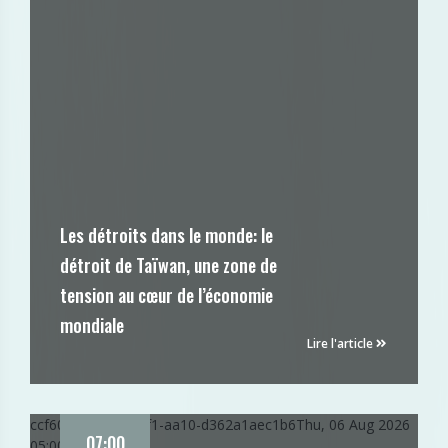
Les détroits dans le monde: le
détroit de Taïwan, une zone de
tension au cœur de l’économie
mondiale
Lire l'article
ccf605dc-585a-11f1-aa10-d362a1aec1b6
Thu, 06 Aug 2026
07:00
05:00:21 GMT