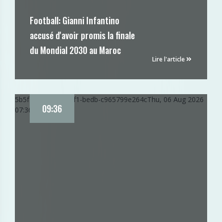
Football: Gianni Infantino
accusé d'avoir promis la finale
du Mondial 2030 au Maroc
Lire l'article
5b5f790c-9168-11f1-bedb-c965799e264c
Thu, 06 Aug 2026
09:36
07:36:26 GMT