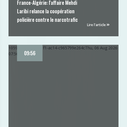
France-Algérie: l'affaire Mehdi
Laribi relance la coopération
policière contre le narcotrafic
Lire l'article
105958e0-916a-11f1-ac14-c965799e264c
Thu, 06 Aug 2026
09:56
07:56:45 GMT