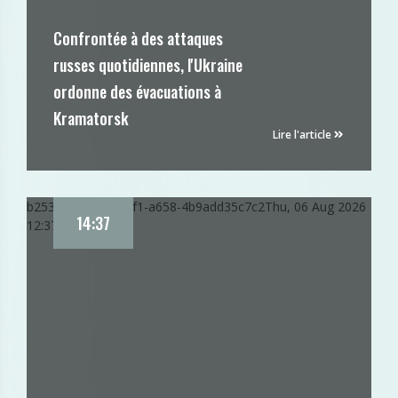
Confrontée à des attaques
russes quotidiennes, l'Ukraine
ordonne des évacuations à
Kramatorsk
Lire l'article
b2535310-918f-11f1-a658-4b9add35c7c2
Thu, 06 Aug 2026
14:37
12:37:57 GMT