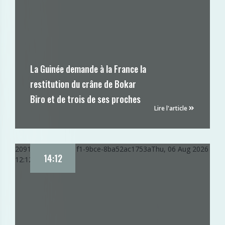
La Guinée demande à la France la
restitution du crâne de Bokar
Biro et de trois de ses proches
Lire l'article
20917362-9180-11f1-9bce-8ba52ac1753a
Thu, 06 Aug 2026
14:12
12:12:47 GMT