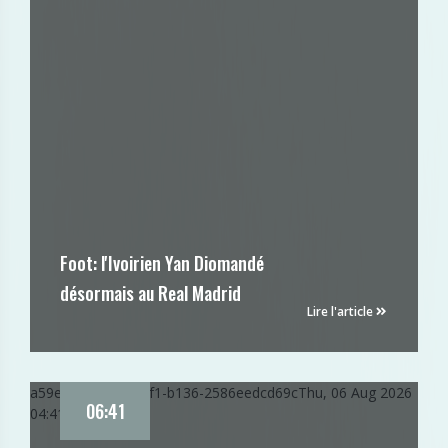
Foot: l'Ivoirien Yan Diomandé
désormais au Real Madrid
Lire l'article
a59ecc4c-914b-11f1-b136-2586eedcd69c
Thu, 06 Aug 2026
06:41
04:41:34 GMT