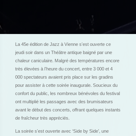
La 45e édition de Jazz à Vienne s'est ouverte ce
jeudi soir dans un Théâtre antique baigné par une
chaleur caniculaire. Malgré des températures encore
très élevées à l'heure du concert, entre 3 000 et 4
000 spectateurs avaient pris place sur les gradins
pour assister à cette soirée inaugurale. Soucieux du
confort du public, les nombreux bénévoles du festival
ont multiplié les passages avec des brumisateurs
avant le début des concerts, offrant quelques instants
de fraîcheur très appréciés.
La soirée s'est ouverte avec ‘Side by Side’, une