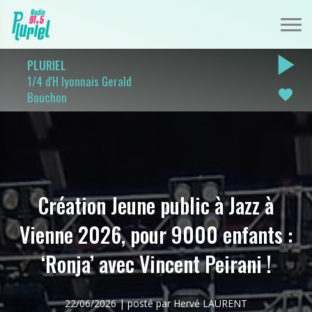
play_arrow
PLURIEL
1/4 d'H lyonnais Gerald
favorite
Bouchon
Création Jeune public à Jazz à
Vienne 2026, pour 9000 enfants :
‘Ronja’ avec Vincent Peirani !
22/06/2026 | posté par Hervé LAURENT