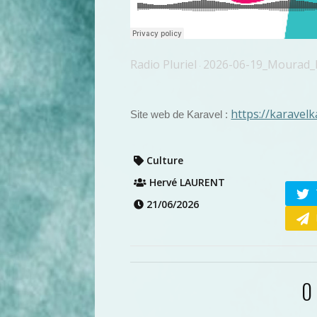
Radio Pluriel
2026-06-19_Mourad_
·
https://karavel
Site web de Karavel :
Culture
Hervé LAURENT
21/06/2026
0