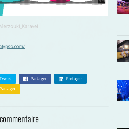
Merzouki_Karavel
kalypso.com/
Tweet
Partager
Partager
Partager
 commentaire