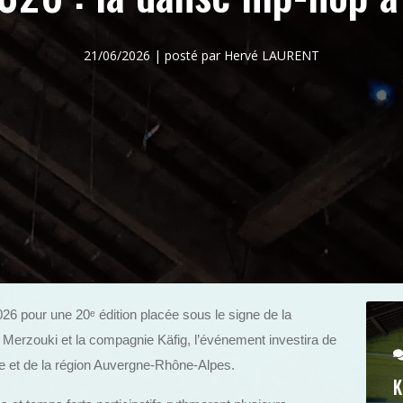
21/06/2026 | posté par Hervé LAURENT
2026 pour une 20
ᵉ
édition placée sous le signe de la
 Merzouki et la compagnie Käfig, l’événement investira de
e et de la région Auvergne-Rhône-Alpes.
K