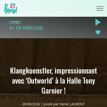
play_arrow
LOYKO
ALL THE CARDS [LIVE]
favorite
Klangkuenstler, impressionnant
avec ‘Outworld’ à la Halle Tony
Garnier !
20/06/2026 | posté par Hervé LAURENT