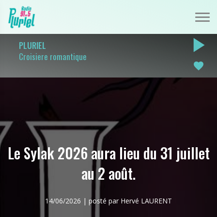
play_arrow
PLURIEL
Croisiere romantique
favorite
Le Sylak 2026 aura lieu du 31 juillet
au 2 août.
14/06/2026 | posté par Hervé LAURENT