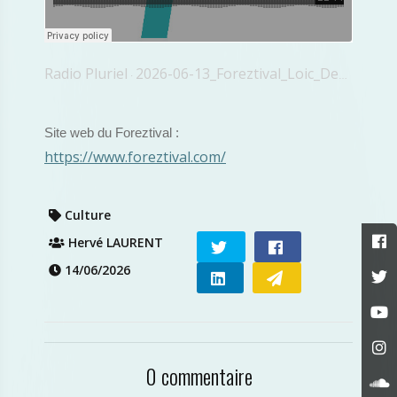
Radio Pluriel
2026-06-13_Foreztival_Loic_Dechavanne
·
Site web du Foreztival :
https://www.foreztival.com/
Culture
Hervé LAURENT
14/06/2026
0 commentaire