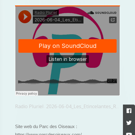
Radio Pluriel
2026-06-04_Les_Etincelantes_Robin_Ducrocq_Lamarche
·
Site web du Parc des Oiseaux :
https://www.parcdesoiseaux.com/