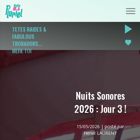
play_arrow
TETES RAIDES &
FABULOUS
favorite
TROBADORS...
MEFIE TOI
Nuits Sonores
2026 : Jour 3 !
15/05/2026 | posté par
Hervé LAURENT