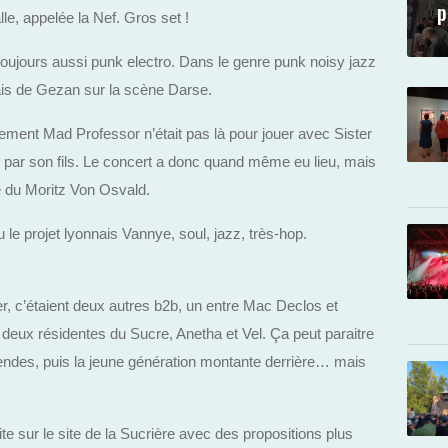
p
lle, appelée la Nef. Gros set !
toujours aussi punk electro. Dans le genre punk noisy jazz
ponais de Gezan sur la scène Darse.
ent Mad Professor n’était pas là pour jouer avec Sister
t) par son fils. Le concert a donc quand même eu lieu, mais
e du Moritz Von Osvald.
 le projet lyonnais Vannye, soul, jazz, très-hop.
er, c’étaient deux autres b2b, un entre Mac Declos et
eux résidentes du Sucre, Anetha et Vel. Ça peut paraitre
endes, puis la jeune génération montante derrière… mais
ite sur le site de la Sucrière avec des propositions plus