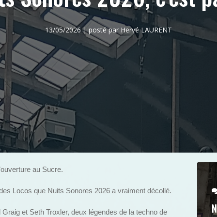
13/05/2026 | posté par Hervé LAURENT
d’ouverture au Sucre.
des Locos que Nuits Sonores 2026 a vraiment décollé.
N
l Graig et Seth Troxler, deux légendes de la techno de