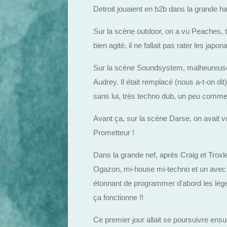
Detroit jouaient en b2b dans la grande ha
Sur la scène outdoor, on a vu Peaches, 
bien agité, il ne fallait pas rater les ja
Sur la scène Soundsystem, malheureusem
Audrey. Il était remplacé (nous a-t-on di
sans lui, très techno dub, un peu comm
Avant ça, sur la scène Darse, on avait vu
Prometteur !
Dans la grande nef, après Craig et Troxl
Ogazon, mi-house mi-techno et un avec d
étonnant de programmer d’abord les lég
ça fonctionne !!
Ce premier jour allait se poursuivre ensu