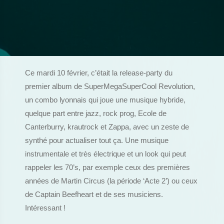
Ce mardi 10 février, c’était la release-party du
premier album de SuperMegaSuperCool Revolution,
un combo lyonnais qui joue une musique hybride,
quelque part entre jazz, rock prog, Ecole de
Canterburry, krautrock et Zappa, avec un zeste de
synthé pour actualiser tout ça. Une musique
instrumentale et très électrique et un look qui peut
rappeler les 70’s, par exemple ceux des premières
années de Martin Circus (la période ‘Acte 2’) ou ceux
de Captain Beefheart et de ses musiciens.
Intéressant !