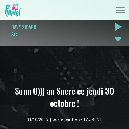
play_arrow
DAVY SICARD
AYE
favorite
Sunn O))) au Sucre ce jeudi 30
octobre !
31/10/2025 | posté par Hervé LAURENT