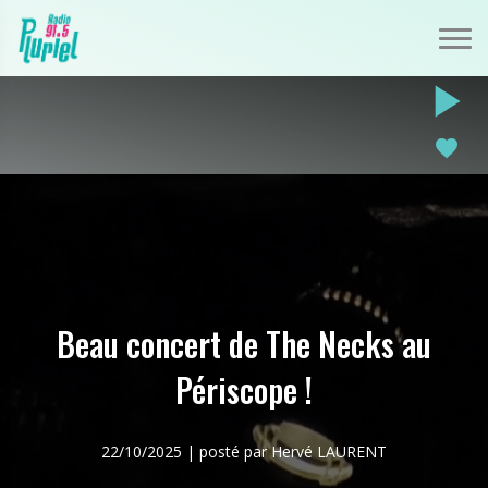
play_arrow
favorite
Beau concert de The Necks au
Périscope !
22/10/2025 | posté par Hervé LAURENT