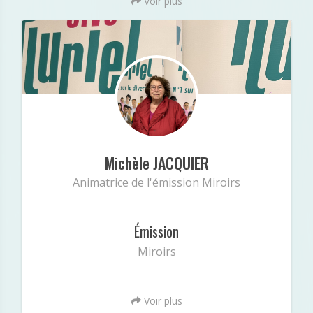
Voir plus
Michèle JACQUIER
Minibio
« Animatrice de l'émission Miroirs »
Michèle JACQUIER
Animatrice de l'émission Miroirs
Émission
Miroirs
Voir plus
: Undefined index: intagram in
Notice