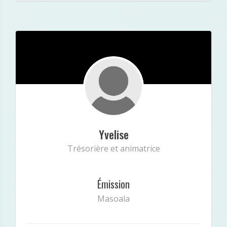
/var/www/vhosts/radiopluriel.fr/public_html/equipe.
147
on line
php
Yvelise
: Undefined index: intagram in
Notice
Yvelise
/var/www/vhosts/radiopluriel.fr/public_html/equipe.
Trésorière et animatrice
147
on line
php
Émission
Masoala