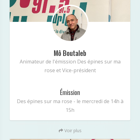
: Undefined index: intagram in
Notice
Mô Boutaleb
/var/www/vhosts/radiopluriel.fr/public_html/equipe.
Animateur de l'émission Des épines sur ma
147
on line
php
rose et Vice-président
Émission
Des épines sur ma rose - le mercredi de 14h à
15h
Voir plus