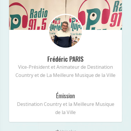
Frédéric PARIS
Minibio
« Vice-Président Animateur de Destination
Country et de La Meilleure Musique de la Ville
Frédéric PARIS
»
Vice-Président et Animateur de Destination
Country et de La Meilleure Musique de la Ville
Émission
Destination Country et la Meilleure Musique
de la Ville
: Undefined index: intagram in
Notice
/var/www/vhosts/radiopluriel.fr/public_html/equipe.
147
on line
php