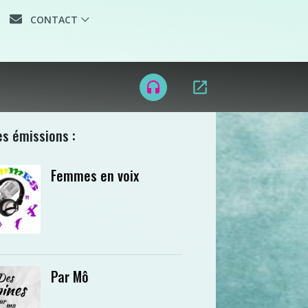
CONTACT
open_in_new
headset
es émissions :
Femmes en voix
Par Mô